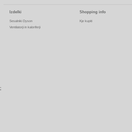
Izdelki
Shopping info
Sesalniki Dyson
Kje kupiti
Ventilatorji in kaloriferji
;