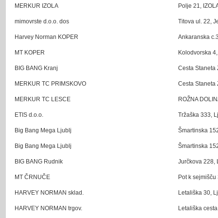
MERKUR IZOLA
Polje 21, IZOL
mimovrste d.o.o. dos
Titova ul. 22, 
Harvey Norman KOPER
Ankaranska c.3
MT KOPER
Kolodvorska 4,
BIG BANG Kranj
Cesta Staneta 
MERKUR TC PRIMSKOVO
Cesta Staneta 
MERKUR TC LESCE
ROŽNA DOLINA 
ETIS d.o.o.
Tržaška 333, L
Big Bang Mega Ljublj
Šmartinska 152
Big Bang Mega Ljublj
Šmartinska 152
BIG BANG Rudnik
Jurčkova 228, 
MT ČRNUČE
Pot k sejmišču 
HARVEY NORMAN sklad.
Letališka 30, L
HARVEY NORMAN trgov.
Letališka cesta