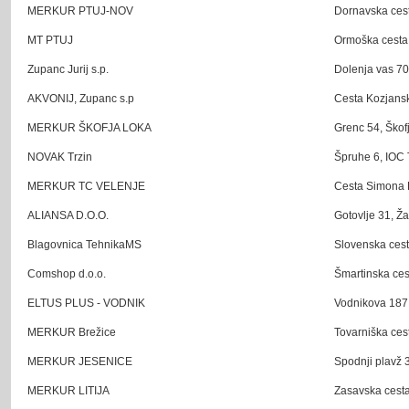
MERKUR PTUJ-NOV
Dornavska cest
MT PTUJ
Ormoška cesta 
Zupanc Jurij s.p.
Dolenja vas 70
AKVONIJ, Zupanc s.p
Cesta Kozjansk
MERKUR ŠKOFJA LOKA
Grenc 54, Škof
NOVAK Trzin
Špruhe 6, IOC T
MERKUR TC VELENJE
Cesta Simona B
ALIANSA D.O.O.
Gotovlje 31, Ža
Blagovnica TehnikaMS
Slovenska cest
Comshop d.o.o.
Šmartinska ces
ELTUS PLUS - VODNIK
Vodnikova 187,
MERKUR Brežice
Tovarniška ces
MERKUR JESENICE
Spodnji plavž 3
MERKUR LITIJA
Zasavska cesta