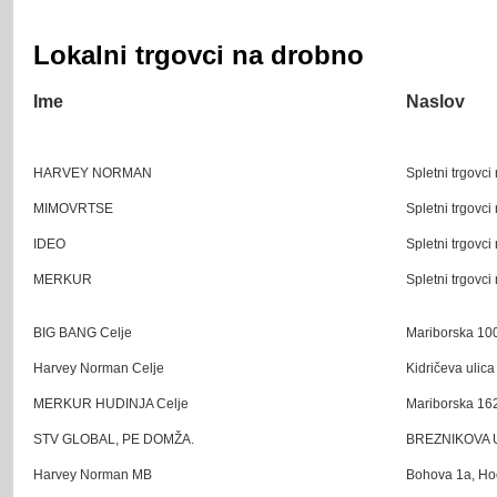
Lokalni trgovci na drobno
Ime
Naslov
HARVEY NORMAN
Spletni trgovci
MIMOVRTSE
Spletni trgovci
IDEO
Spletni trgovci
MERKUR
Spletni trgovci
BIG BANG Celje
Mariborska 100
Harvey Norman Celje
Kidričeva ulica
MERKUR HUDINJA Celje
Mariborska 162
STV GLOBAL, PE DOMŽA.
BREZNIKOVA UL
Harvey Norman MB
Bohova 1a, Hoč