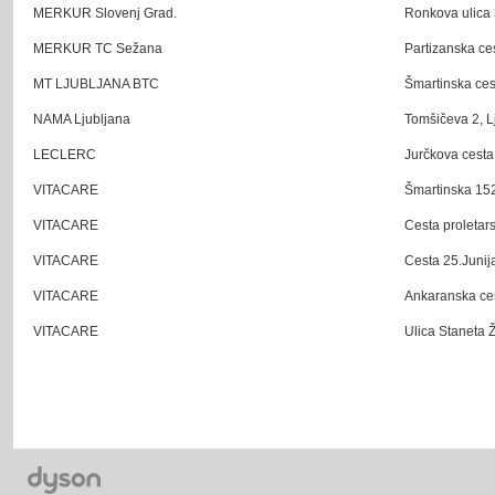
MERKUR Slovenj Grad.
Ronkova ulica 
MERKUR TC Sežana
Partizanska ce
MT LJUBLJANA BTC
Šmartinska ces
NAMA Ljubljana
Tomšičeva 2, L
LECLERC
Jurčkova cesta
VITACARE
Šmartinska 152
VITACARE
Cesta proletars
VITACARE
Cesta 25.Junij
VITACARE
Ankaranska ces
VITACARE
Ulica Staneta 