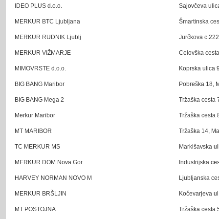
IDEO PLUS d.o.o.
Sajovčeva ulica
MERKUR BTC Ljubljana
Šmartinska ces
MERKUR RUDNIK Ljublj
Jurčkova c.222
MERKUR VIŽMARJE
Celovška cesta
MIMOVRSTE d.o.o.
Koprska ulica 9
BIG BANG Maribor
Pobreška 18, M
BIG BANG Mega 2
Tržaška cesta 7
Merkur Maribor
Tržaška cesta 
MT MARIBOR
Tržaška 14, Ma
TC MERKUR MS
Markišavska ul
MERKUR DOM Nova Gor.
Industrijska ce
HARVEY NORMAN NOVO M
Ljubljanska ce
MERKUR BRŠLJIN
Kočevarjeva ul
MT POSTOJNA
Tržaška cesta 